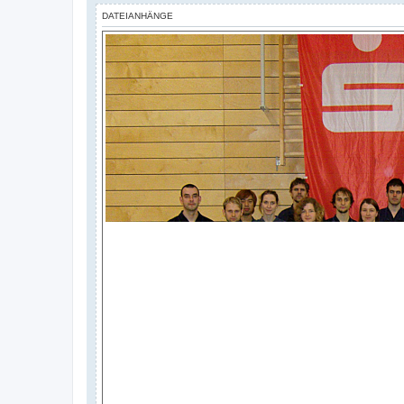
a
DATEIANHÄNGE
g