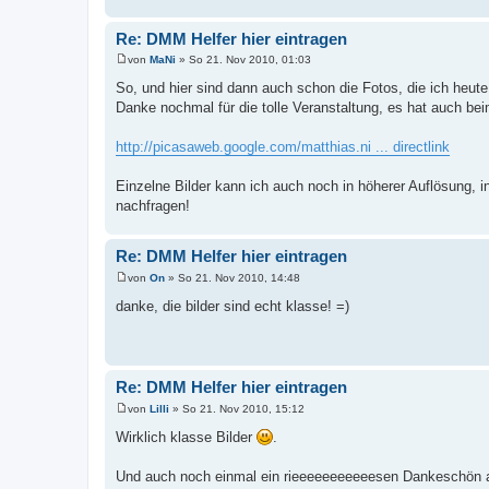
Re: DMM Helfer hier eintragen
von
MaNi
»
So 21. Nov 2010, 01:03
B
e
So, und hier sind dann auch schon die Fotos, die ich heut
i
Danke nochmal für die tolle Veranstaltung, es hat auch 
t
r
a
http://picasaweb.google.com/matthias.ni ... directlink
g
Einzelne Bilder kann ich auch noch in höherer Auflösung, in
nachfragen!
Re: DMM Helfer hier eintragen
von
On
»
So 21. Nov 2010, 14:48
B
e
danke, die bilder sind echt klasse! =)
i
t
r
a
g
Re: DMM Helfer hier eintragen
von
Lilli
»
So 21. Nov 2010, 15:12
B
e
Wirklich klasse Bilder
.
i
t
r
Und auch noch einmal ein rieeeeeeeeeeesen Dankeschön an al
a