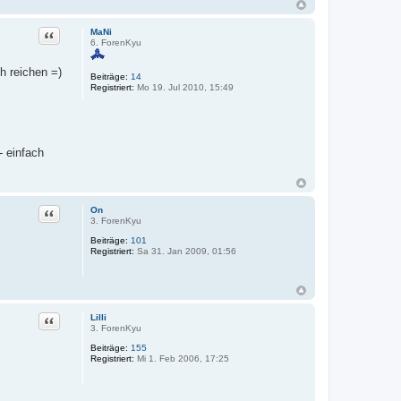
MaNi
Zitat
6. ForenKyu
h reichen =)
Beiträge:
14
Registriert:
Mo 19. Jul 2010, 15:49
- einfach
On
Zitat
3. ForenKyu
Beiträge:
101
Registriert:
Sa 31. Jan 2009, 01:56
Lilli
Zitat
3. ForenKyu
Beiträge:
155
Registriert:
Mi 1. Feb 2006, 17:25