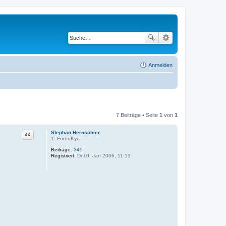
Anmelden
7 Beiträge • Seite
1
von
1
Stephan Hernschier
Zitat
1. ForenKyu
Beiträge:
345
Registriert:
Di 10. Jan 2006, 11:13