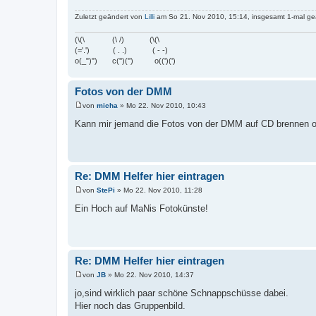
g
Zuletzt geändert von
Lilli
am So 21. Nov 2010, 15:14, insgesamt 1-mal ge
(\(\ (\ /) (\(\
(='.') ( . .) ( - -)
o(_")") c('')('') o((')(')
Fotos von der DMM
von
micha
»
Mo 22. Nov 2010, 10:43
B
e
Kann mir jemand die Fotos von der DMM auf CD brennen 
i
t
r
a
g
Re: DMM Helfer hier eintragen
von
StePi
»
Mo 22. Nov 2010, 11:28
B
e
Ein Hoch auf MaNis Fotokünste!
i
t
r
a
g
Re: DMM Helfer hier eintragen
von
JB
»
Mo 22. Nov 2010, 14:37
B
e
jo,sind wirklich paar schöne Schnappschüsse dabei.
i
Hier noch das Gruppenbild.
t
r