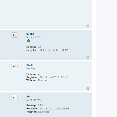
micha
Zitat
5. ForenKyu
Beiträge:
45
Registriert:
Di 27. Jun 2006, 08:42
StePi
Zitat
Neuling
Beiträge:
4
Registriert:
Mo 19. Jul 2010, 06:48
Wohnort:
Dresden
JB
Zitat
1. ForenKyu
Beiträge:
393
Registriert:
Do 18. Jan 2007, 19:39
Wohnort:
Sachsen