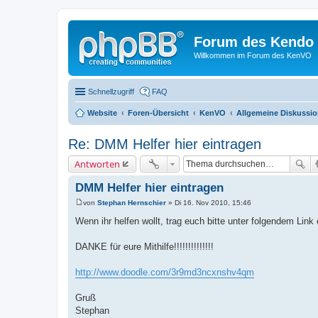
Forum des Kendo 
Willkommen im Forum des KenVO
Schnellzugriff
FAQ
Website
Foren-Übersicht
KenVO
Allgemeine Diskussi
Re: DMM Helfer hier eintragen
Antworten
DMM Helfer hier eintragen
von
Stephan Hernschier
»
Di 16. Nov 2010, 15:46
B
e
Wenn ihr helfen wollt, trag euch bitte unter folgendem Link
i
t
r
DANKE für eure Mithilfe!!!!!!!!!!!!!!
a
g
http://www.doodle.com/3r9md3ncxnshv4qm
Gruß
Stephan