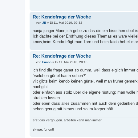
r
a
g
Re: Kendofrage der Woche
von
JB
»
Di 11. Mai 2010, 09:32
B
e
nunja junger Mann,ich gebe zu das die ein bisschen doof is
i
Ich dachte bei der Eröffnung dieses Themas es wäre viellei
t
r
know,beim Kendo trägt man Tare und beim Iaido heftet man 
a
g
Re: Kendofrage der Woche
von
Funon
»
Di 11. Mai 2010, 20:18
B
e
ich find die frage ganet so dumm, weil dass eiglich immer 
i
"welchen gürtel hastn schon?"
t
r
vllt gibts beim kendo keinen gürtel, weil man früher gemerk
a
nachgibt.
g
oder einfach aus stolz über die eigene rüstung: man wolle h
strahlen lassen.
oder eben dass alles zusammen mit auch dem gedanken der j
schon genug mit himos und so im körper hält.
erst das vergnügen. arbeiten kann man immer.
skype: funon8