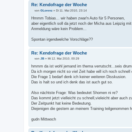
Re: Kendofrage der Woche
von
GLorenz
»
Di 11. Mai 2010, 23:14
B
e
Hmmm Tobias... wir haben zwar'n Auto für 5 Personen,
i
aber eigentlich soll da jetzt noch der Micha aus Leipzig mit 
t
r
Anmeldung wäre kein Problem...
a
g
Spontan irgendwelche Vorschläge??
Re: Kendofrage der Woche
von
JB
»
Mi 12. Mai 2010, 00:29
B
e
hmmm da ist wohl jemand im thema verrutscht...seis drum
i
Da ich morgen nicht so viel Zeit habe will ich noch schnell
t
r
Die Frage 1 bedarf denk ich keiner weiteren Disskusion.
a
Das is halt so und ich denk das ist auch gut so.
g
Also nächtste Frage: Was bedeutet Shomen ni re?
Das kommt jetzt vielleicht zu schnell,vieleicht aber auch zu
Der Zeitpunkt hat keine Bedeutung.
Diejenigen die gestern an meinem Training teilgenommen h
gudn Mittwoch