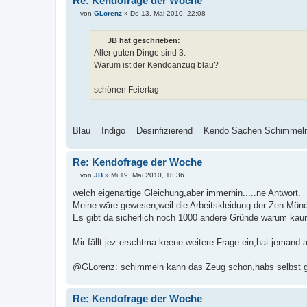
Re: Kendofrage der Woche
von
GLorenz
»
Do 13. Mai 2010, 22:08
B
e
i
JB hat geschrieben:
t
Aller guten Dinge sind 3.
r
a
Warum ist der Kendoanzug blau?
g
schönen Feiertag
Blau = Indigo = Desinfizierend = Kendo Sachen Schimmeln
Re: Kendofrage der Woche
von
JB
»
Mi 19. Mai 2010, 18:36
B
e
welch eigenartige Gleichung,aber immerhin.....ne Antwort.
i
Meine wäre gewesen,weil die Arbeitskleidung der Zen Mönch
t
r
Es gibt da sicherlich noch 1000 andere Gründe warum kaum 
a
g
Mir fällt jez erschtma keene weitere Frage ein,hat jemand 
@GLorenz: schimmeln kann das Zeug schon,habs selbst 
Re: Kendofrage der Woche