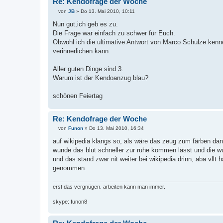
Re: Kendofrage der Woche
von
JB
»
Do 13. Mai 2010, 10:11
B
e
Nun gut,ich geb es zu.
i
Die Frage war einfach zu schwer für Euch.
t
r
Obwohl ich die ultimative Antwort von Marco Schulze kenne 
a
verinnerlichen kann.
g
Aller guten Dinge sind 3.
Warum ist der Kendoanzug blau?
schönen Feiertag
Re: Kendofrage der Woche
von
Funon
»
Do 13. Mai 2010, 16:34
B
e
auf wikipedia klangs so, als wäre das zeug zum färben dana
i
wunde das blut schneller zur ruhe kommen lässt und die wu
t
r
und das stand zwar nit weiter bei wikipedia drinn, aba vll
a
genommen.
g
erst das vergnügen. arbeiten kann man immer.
skype: funon8