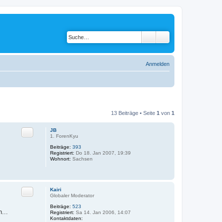
Anmelden
13 Beiträge • Seite
1
von
1
JB
Zitat
1. ForenKyu
Beiträge:
393
Registriert:
Do 18. Jan 2007, 19:39
Wohnort:
Sachsen
Kairi
Zitat
Globaler Moderator
Beiträge:
523
...
Registriert:
Sa 14. Jan 2006, 14:07
Kontaktdaten: