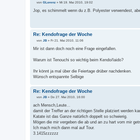
von
GLorenz
»
Mi 19. Mai 2010, 19:02
B
e
Jop, es schimmelt wenn du z.B. Polyester verwendest, abe
i
t
r
a
g
Re: Kendofrage der Woche
von
JB
»
Fr 21. Mai 2010, 11:06
B
e
Mir ist dann doch noch eine Frage eingefallen.
i
t
r
Warum ist Tenouchi so wichtig beim Kendo/Iaido?
a
g
Ihr könnt ja mal über die Feiertage drüber nachdenken.
Wünsch entspannte Selbige
Re: Kendofrage der Woche
von
JB
»
Do 27. Mai 2010, 16:00
B
e
ach Mensch,Leute...
i
damit der Treffer an der richtigen Stelle platziert werden 
t
r
Katate ist das Ganze natürlich doppelt so schwierig.
a
Mögen die mir vergeben die ab und an zu hart vom mir getr
g
Ich mach mich dann mal auf Tour.
3.1415zzzzzz