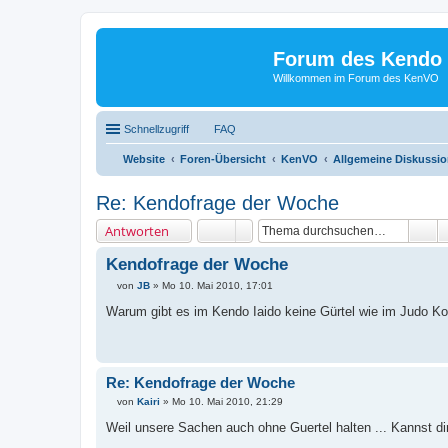
Forum des Kendo 
Willkommen im Forum des KenVO
Schnellzugriff
FAQ
Website
Foren-Übersicht
KenVO
Allgemeine Diskussi
Re: Kendofrage der Woche
Antworten
Kendofrage der Woche
von
JB
»
Mo 10. Mai 2010, 17:01
B
e
Warum gibt es im Kendo Iaido keine Gürtel wie im Judo K
i
t
r
a
g
Re: Kendofrage der Woche
von
Kairi
»
Mo 10. Mai 2010, 21:29
B
e
Weil unsere Sachen auch ohne Guertel halten ... Kannst di
i
t