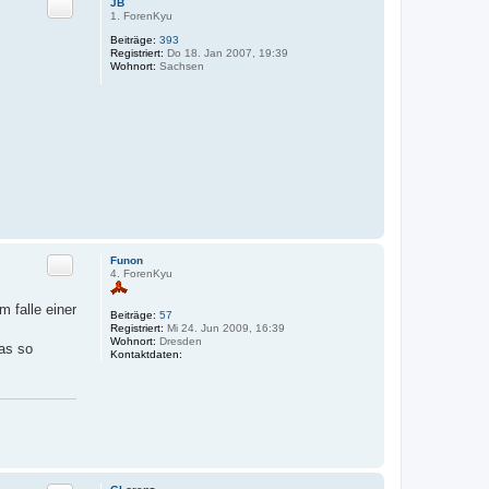
JB
Zitat
1. ForenKyu
Beiträge:
393
Registriert:
Do 18. Jan 2007, 19:39
Wohnort:
Sachsen
Funon
Zitat
4. ForenKyu
 falle einer
Beiträge:
57
Registriert:
Mi 24. Jun 2009, 16:39
Wohnort:
Dresden
das so
Kontaktdaten:
K
o
n
t
a
k
t
d
a
t