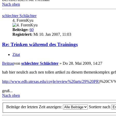
Nach oben
schlechter Schlächter
4. ForenKyu
Beiträge:
60
Registriert:
Mi 10. Jan 2007, 11:03
Re: Trinken während des Trainings
Zitat
Beitrag
von
schlechter Schlächter
»
Do 28. Mai 2009, 14:27
hab hier neulich auch nen tollen artikel zu diesem themenkomplex gefu
http://www.edb.utexas.edu/coyle/review%20arts/29%20PR
)%20CV%2
gruß...
Nach oben
Beiträge der letzten Zeit anzeigen:
Sortiere nach