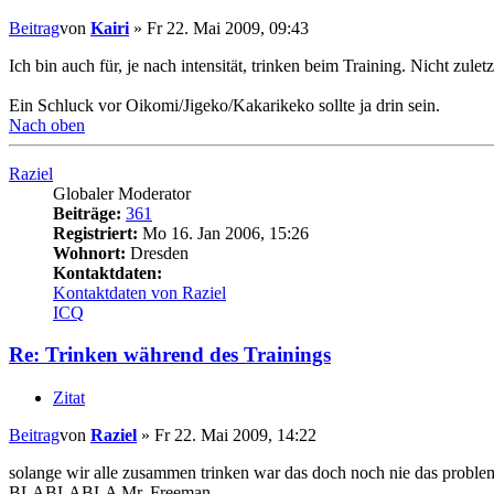
Beitrag
von
Kairi
»
Fr 22. Mai 2009, 09:43
Ich bin auch für, je nach intensität, trinken beim Training. Nicht zule
Ein Schluck vor Oikomi/Jigeko/Kakarikeko sollte ja drin sein.
Nach oben
Raziel
Globaler Moderator
Beiträge:
361
Registriert:
Mo 16. Jan 2006, 15:26
Wohnort:
Dresden
Kontaktdaten:
Kontaktdaten von Raziel
ICQ
Re: Trinken während des Trainings
Zitat
Beitrag
von
Raziel
»
Fr 22. Mai 2009, 14:22
solange wir alle zusammen trinken war das doch noch nie das proble
BLABLABLA Mr. Freeman