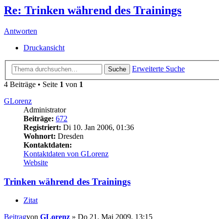
Re: Trinken während des Trainings
Antworten
Druckansicht
Erweiterte Suche
Suche
4 Beiträge • Seite
1
von
1
GLorenz
Administrator
Beiträge:
672
Registriert:
Di 10. Jan 2006, 01:36
Wohnort:
Dresden
Kontaktdaten:
Kontaktdaten von GLorenz
Website
Trinken während des Trainings
Zitat
Beitrag
von
GLorenz
»
Do 21. Mai 2009, 13:15