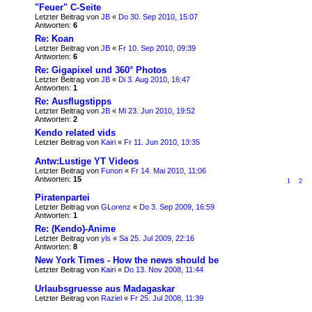
"Feuer" C-Seite
Letzter Beitrag von
JB
«
Do 30. Sep 2010, 15:07
Antworten:
6
Re: Koan
Letzter Beitrag von
JB
«
Fr 10. Sep 2010, 09:39
Antworten:
6
Re: Gigapixel und 360° Photos
Letzter Beitrag von
JB
«
Di 3. Aug 2010, 16:47
Antworten:
1
Re: Ausflugstipps
Letzter Beitrag von
JB
«
Mi 23. Jun 2010, 19:52
Antworten:
2
Kendo related vids
Letzter Beitrag von
Kairi
«
Fr 11. Jun 2010, 13:35
Antw:Lustige YT Videos
Letzter Beitrag von
Funon
«
Fr 14. Mai 2010, 11:06
Antworten:
15
1
2
Piratenpartei
Letzter Beitrag von
GLorenz
«
Do 3. Sep 2009, 16:59
Antworten:
1
Re: (Kendo)-Anime
Letzter Beitrag von
yls
«
Sa 25. Jul 2009, 22:16
Antworten:
8
New York Times - How the news should be
Letzter Beitrag von
Kairi
«
Do 13. Nov 2008, 11:44
Urlaubsgruesse aus Madagaskar
Letzter Beitrag von
Raziel
«
Fr 25. Jul 2008, 11:39