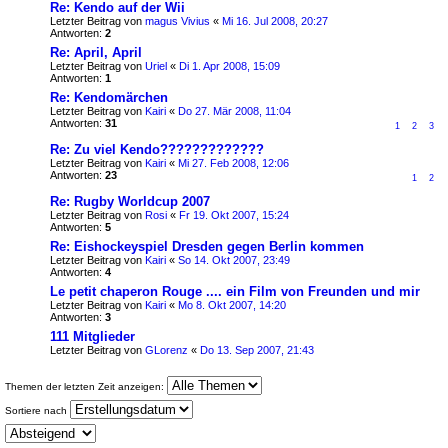
Re: Kendo auf der Wii
Letzter Beitrag von
magus Vivius
«
Mi 16. Jul 2008, 20:27
Antworten:
2
Re: April, April
Letzter Beitrag von
Uriel
«
Di 1. Apr 2008, 15:09
Antworten:
1
Re: Kendomärchen
Letzter Beitrag von
Kairi
«
Do 27. Mär 2008, 11:04
Antworten:
31
1
2
3
Re: Zu viel Kendo?????????????
Letzter Beitrag von
Kairi
«
Mi 27. Feb 2008, 12:06
Antworten:
23
1
2
Re: Rugby Worldcup 2007
Letzter Beitrag von
Rosi
«
Fr 19. Okt 2007, 15:24
Antworten:
5
Re: Eishockeyspiel Dresden gegen Berlin kommen
Letzter Beitrag von
Kairi
«
So 14. Okt 2007, 23:49
Antworten:
4
Le petit chaperon Rouge .... ein Film von Freunden und mir
Letzter Beitrag von
Kairi
«
Mo 8. Okt 2007, 14:20
Antworten:
3
111 Mitglieder
Letzter Beitrag von
GLorenz
«
Do 13. Sep 2007, 21:43
Themen der letzten Zeit anzeigen:
Sortiere nach