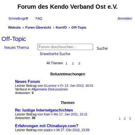
Forum des Kendo Verband Ost e.V.
Schnellzugriff
FAQ
Anmelden
Website
Foren-Übersicht
KenVO
Off-Topic
uc
Off-Topic
he
Neues Thema
Suche
Erweiterte Suche
46 Themen
1
2
3
Bekanntmachungen
Neues Forum
Letzter Beitrag von
GLorenz
«
Fr 13. Jan 2012, 16:01
Verfasst in
Allgemeine Diskussionen
Antworten:
3
Themen
Re: lustige Internetgeschichten
Letzter Beitrag von
Kairi
«
Mo 17. Jan 2011, 15:11
Antworten:
36
1
2
3
Erfahrungen mit Chinabuye.com?
Letzter Beitrag von
popko
«
Mi 27. Okt 2010, 19:56