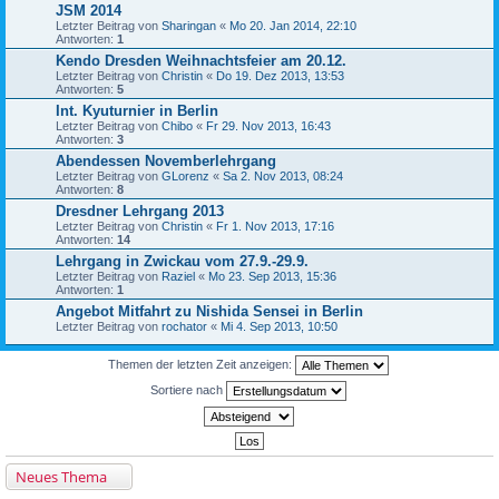
JSM 2014
Letzter Beitrag von
Sharingan
«
Mo 20. Jan 2014, 22:10
Antworten:
1
Kendo Dresden Weihnachtsfeier am 20.12.
Letzter Beitrag von
Christin
«
Do 19. Dez 2013, 13:53
Antworten:
5
Int. Kyuturnier in Berlin
Letzter Beitrag von
Chibo
«
Fr 29. Nov 2013, 16:43
Antworten:
3
Abendessen Novemberlehrgang
Letzter Beitrag von
GLorenz
«
Sa 2. Nov 2013, 08:24
Antworten:
8
Dresdner Lehrgang 2013
Letzter Beitrag von
Christin
«
Fr 1. Nov 2013, 17:16
Antworten:
14
Lehrgang in Zwickau vom 27.9.-29.9.
Letzter Beitrag von
Raziel
«
Mo 23. Sep 2013, 15:36
Antworten:
1
Angebot Mitfahrt zu Nishida Sensei in Berlin
Letzter Beitrag von
rochator
«
Mi 4. Sep 2013, 10:50
Themen der letzten Zeit anzeigen:
Sortiere nach
Neues Thema