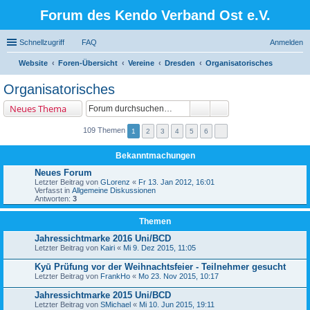
Forum des Kendo Verband Ost e.V.
Schnellzugriff
FAQ
Anmelden
Website
Foren-Übersicht
Vereine
Dresden
Organisatorisches
uc
Organisatorisches
he
Neues Thema
109 Themen
1
2
3
4
5
6
Bekanntmachungen
Neues Forum
Letzter Beitrag von
GLorenz
«
Fr 13. Jan 2012, 16:01
Verfasst in
Allgemeine Diskussionen
Antworten:
3
Themen
Jahressichtmarke 2016 Uni/BCD
Letzter Beitrag von
Kairi
«
Mi 9. Dez 2015, 11:05
Kyū Prüfung vor der Weihnachtsfeier - Teilnehmer gesucht
Letzter Beitrag von
FrankHo
«
Mo 23. Nov 2015, 10:17
Jahressichtmarke 2015 Uni/BCD
Letzter Beitrag von
SMichael
«
Mi 10. Jun 2015, 19:11