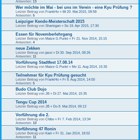
Antworten:
13
Wer möchte im Mai - bei uns im Verein - eine Kyu Prüfung ?
Letzter Beitrag von
FrankHo
«
Mi 20. Mai 2015, 09:58
Antworten:
5
Leipziger Kendo-Meisterschaft 2015
Letzter Beitrag von
Sharingan
«
So 19. Apr 2015, 17:30
Essen für Novemberlehrgang
Letzter Beitrag von
Matze G.Punkt
«
Fr 21. Nov 2014, 15:15
Antworten:
4
neue Zekken
Letzter Beitrag von
jassi
«
Di 30. Sep 2014, 08:26
Antworten:
11
Vorführung Stadtfest 17.08.14
Letzter Beitrag von
Matze G.Punkt
«
Mo 11. Aug 2014, 15:35
Teilnehmer für Kyu Prüfung gesucht
Letzter Beitrag von
FrankHo
«
Fr 8. Aug 2014, 14:00
Antworten:
5
Budo Club Dojo
Letzter Beitrag von
JB
«
Di 27. Mai 2014, 15:35
Tengu Cup 2014
Letzter Beitrag von
JB
«
Do 8. Mai 2014, 09:13
Vorführung die 2.
Letzter Beitrag von
Chibo
«
Fr 7. Feb 2014, 13:34
Antworten:
10
Vorführung 47 Ronin
Letzter Beitrag von
Kairi
«
Fr 31. Jan 2014, 18:02
Antworten:
11