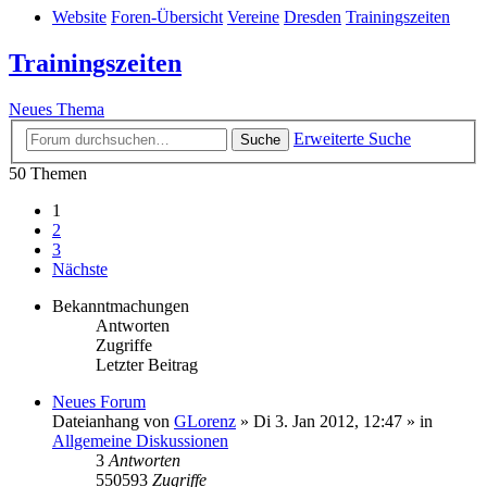
Website
Foren-Übersicht
Vereine
Dresden
Trainingszeiten
Trainingszeiten
Neues Thema
Erweiterte Suche
Suche
50 Themen
1
2
3
Nächste
Bekanntmachungen
Antworten
Zugriffe
Letzter Beitrag
Neues Forum
Dateianhang
von
GLorenz
» Di 3. Jan 2012, 12:47 » in
Allgemeine Diskussionen
3
Antworten
550593
Zugriffe