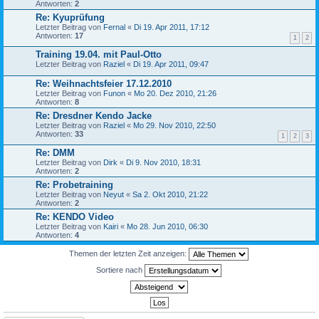
Antworten:
2
Re: Kyuprüfung
Letzter Beitrag von
Fernal
«
Di 19. Apr 2011, 17:12
Antworten:
17
1
2
Training 19.04. mit Paul-Otto
Letzter Beitrag von
Raziel
«
Di 19. Apr 2011, 09:47
Re: Weihnachtsfeier 17.12.2010
Letzter Beitrag von
Funon
«
Mo 20. Dez 2010, 21:26
Antworten:
8
Re: Dresdner Kendo Jacke
Letzter Beitrag von
Raziel
«
Mo 29. Nov 2010, 22:50
Antworten:
33
1
2
3
Re: DMM
Letzter Beitrag von
Dirk
«
Di 9. Nov 2010, 18:31
Antworten:
2
Re: Probetraining
Letzter Beitrag von
Neyut
«
Sa 2. Okt 2010, 21:22
Antworten:
2
Re: KENDO Video
Letzter Beitrag von
Kairi
«
Mo 28. Jun 2010, 06:30
Antworten:
4
Themen der letzten Zeit anzeigen:
Sortiere nach