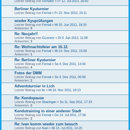
Letzter Beitrag von
rochator
«
Fr 12. Jul 2013, 16:50
Berliner Kyuturnier
Letzter Beitrag von
Fernal
«
Fr 23. Nov 2012, 23:11
wieder Kyuprüfungen
Letzter Beitrag von
Fernal
«
Mi 20. Jun 2012, 18:20
Antworten:
5
Re: Neujahr!!
Letzter Beitrag von
GLorenz
«
Di 3. Jan 2012, 11:08
Antworten:
3
Re: Weihnachtsfeier am 16.12.
Letzter Beitrag von
Fernal
«
Mi 14. Dez 2011, 15:08
Antworten:
1
Re: Berliner Kyuturnier
Letzter Beitrag von
Fernal
«
So 4. Dez 2011, 13:40
Antworten:
4
Fotos der DMM
Letzter Beitrag von
Fernal
«
So 4. Dez 2011, 00:00
Antworten:
2
Adventsturnier in Lich
Letzter Beitrag von
liv
«
Mi 16. Nov 2011, 18:13
Re: Kendopause
Letzter Beitrag von
Sharingan
«
So 11. Sep 2011, 17:33
Antworten:
2
Kendotraining in einer anderen Stadt
Letzter Beitrag von
Fernal
«
Do 14. Jul 2011, 17:56
Antworten:
2
Re: Ivan komm wieder zum besuch
Letzter Beitrag von
Kairi
«
Mi 13. Jul 2011, 14:20