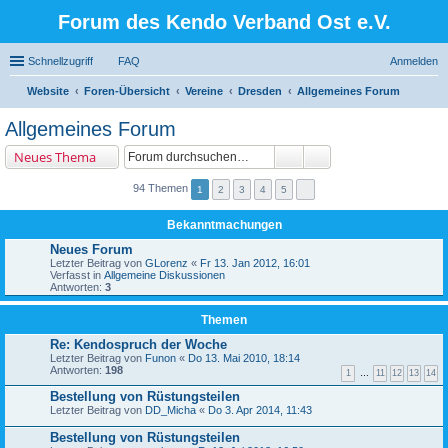
Forum des Kendo Verband Ost e.V.
Schnellzugriff
FAQ
Anmelden
Website
Foren-Übersicht
Vereine
Dresden
Allgemeines Forum
uc
Allgemeines Forum
he
Neues Thema
94 Themen
1
2
3
4
5
Bekanntmachungen
Neues Forum
Letzter Beitrag von
GLorenz
«
Fr 13. Jan 2012, 16:01
Verfasst in
Allgemeine Diskussionen
Antworten:
3
Themen
Re: Kendospruch der Woche
Letzter Beitrag von
Funon
«
Do 13. Mai 2010, 18:14
Antworten:
198
1
…
11
12
13
14
Bestellung von Rüstungsteilen
Letzter Beitrag von
DD_Micha
«
Do 3. Apr 2014, 11:43
Bestellung von Rüstungsteilen