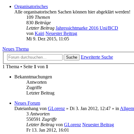
Organisatorisches
Alle organisatorischen Sachen können hier abgeklärt werden!
109
Themen
830
Beiträge
Letzter Beitrag
Jahressichtmarke 2016 Uni/BCD
von
Kairi
Neuester Beitrag
Mi 9. Dez 2015, 11:05
Neues Thema
Erweiterte Suche
Suche
1 Thema • Seite
1
von
1
Bekanntmachungen
Antworten
Zugriffe
Letzter Beitrag
Neues Forum
Dateianhang
von
GLorenz
» Di 3. Jan 2012, 12:47 » in
Allgem
3
Antworten
550591
Zugriffe
Letzter Beitrag
von
GLorenz
Neuester Beitrag
Fr 13. Jan 2012, 16:01