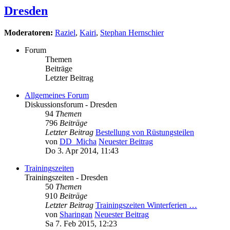
Dresden
Moderatoren:
Raziel
,
Kairi
,
Stephan Hernschier
Forum
Themen
Beiträge
Letzter Beitrag
Allgemeines Forum
Diskussionsforum - Dresden
94
Themen
796
Beiträge
Letzter Beitrag
Bestellung von Rüstungsteilen
von
DD_Micha
Neuester Beitrag
Do 3. Apr 2014, 11:43
Trainingszeiten
Trainingszeiten - Dresden
50
Themen
910
Beiträge
Letzter Beitrag
Trainingszeiten Winterferien …
von
Sharingan
Neuester Beitrag
Sa 7. Feb 2015, 12:23