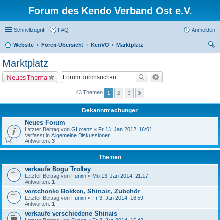
Forum des Kendo Verband Ost e.V.
Schnellzugriff
FAQ
Anmelden
Website
Foren-Übersicht
KenVO
Marktplatz
uc
Marktplatz
he
Neues Thema
43 Themen
1
2
3
Bekanntmachungen
Neues Forum
Letzter Beitrag von
GLorenz
«
Fr 13. Jan 2012, 16:01
Verfasst in
Allgemeine Diskussionen
Antworten:
3
Themen
verkaufe Bogu Trolley
Letzter Beitrag von
Funon
«
Mo 13. Jan 2014, 21:17
Antworten:
1
verschenke Bokken, Shinais, Zubehör
Letzter Beitrag von
Funon
«
Fr 3. Jan 2014, 16:59
Antworten:
1
verkaufe verschiedene Shinais