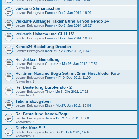
Letzter Beitrag von
Funon
«
Fr 3. Jan 2014, 16:42
verkaufe Shinaitaschen
Letzter Beitrag von
Funon
«
Do 2. Jan 2014, 19:01
verkaufe Anfänger Hakama und Gi von Kendo 24
Letzter Beitrag von
Funon
«
Do 2. Jan 2014, 18:27
verkaufe Hakama und Gi LL1/2
Letzter Beitrag von
Funon
«
Do 2. Jan 2014, 18:09
Kendo24 Bestellung Dresden
Letzter Beitrag von
mark
«
Fr 23. Nov 2012, 19:43
Re: Zekken- Bestellung
Letzter Beitrag von
GLorenz
«
Mo 16. Jan 2012, 17:54
Antworten:
11
Re: 3mm Naname Bogu Set mit 2mm Hirschleder Kote
Letzter Beitrag von
Funon
«
Fr 9. Dez 2011, 11:00
Antworten:
1
Re: Bestellung Eurokendo - 2
Letzter Beitrag von
Tine
«
Mo 3. Okt 2011, 17:16
Antworten:
1
Tatami abzugeben
Letzter Beitrag von
Elisa
«
Mo 27. Jun 2011, 13:04
Re: Bestellung Kendo-Bogu
Letzter Beitrag von
Jens
«
Di 12. Apr 2011, 15:09
Antworten:
8
Suche Kote !!!!!
Letzter Beitrag von
Rosi
«
Sa 19. Feb 2011, 14:10
Antworten:
1