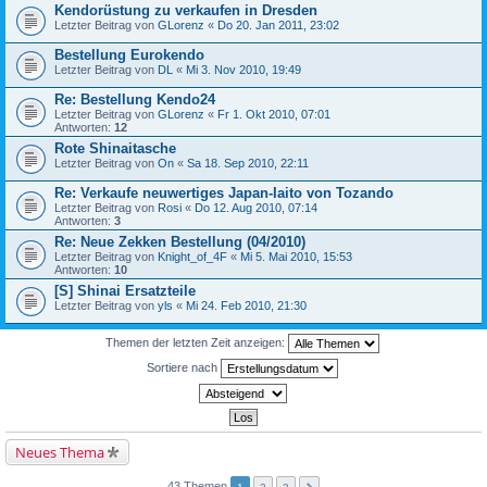
Kendorüstung zu verkaufen in Dresden
Letzter Beitrag von
GLorenz
«
Do 20. Jan 2011, 23:02
Bestellung Eurokendo
Letzter Beitrag von
DL
«
Mi 3. Nov 2010, 19:49
Re: Bestellung Kendo24
Letzter Beitrag von
GLorenz
«
Fr 1. Okt 2010, 07:01
Antworten:
12
Rote Shinaitasche
Letzter Beitrag von
On
«
Sa 18. Sep 2010, 22:11
Re: Verkaufe neuwertiges Japan-Iaito von Tozando
Letzter Beitrag von
Rosi
«
Do 12. Aug 2010, 07:14
Antworten:
3
Re: Neue Zekken Bestellung (04/2010)
Letzter Beitrag von
Knight_of_4F
«
Mi 5. Mai 2010, 15:53
Antworten:
10
[S] Shinai Ersatzteile
Letzter Beitrag von
yls
«
Mi 24. Feb 2010, 21:30
Themen der letzten Zeit anzeigen:
Sortiere nach
Neues Thema
43 Themen