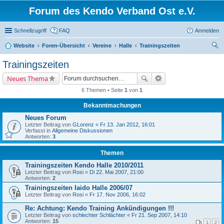
Forum des Kendo Verband Ost e.V.
Schnellzugriff
FAQ
Anmelden
Website
Foren-Übersicht
Vereine
Halle
Trainingszeiten
uc
Trainingszeiten
he
Neues Thema
6 Themen • Seite
1
von
1
Bekanntmachungen
Neues Forum
Letzter Beitrag von
GLorenz
«
Fr 13. Jan 2012, 16:01
Verfasst in
Allgemeine Diskussionen
Antworten:
3
Themen
Trainingszeiten Kendo Halle 2010/2011
Letzter Beitrag von
Rosi
«
Di 22. Mai 2007, 21:00
Antworten:
2
Trainingszeiten Iaido Halle 2006/07
Letzter Beitrag von
Rosi
«
Fr 17. Nov 2006, 16:02
Re: Achtung: Kendo Training Ankündigungen !!!
Letzter Beitrag von
schlechter Schlächter
«
Fr 21. Sep 2007, 14:10
Antworten:
15
1
2