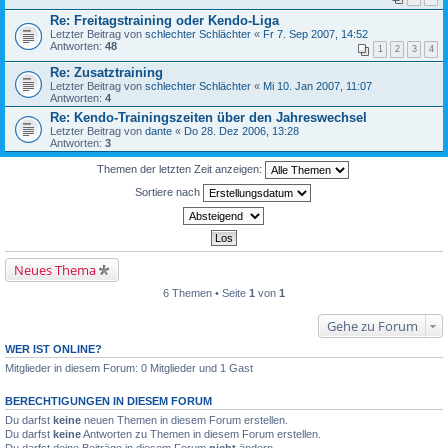
Re: Freitagstraining oder Kendo-Liga
Letzter Beitrag von
schlechter Schlächter
«
Fr 7. Sep 2007, 14:52
Antworten:
48
1
2
3
4
Re: Zusatztraining
Letzter Beitrag von
schlechter Schlächter
«
Mi 10. Jan 2007, 11:07
Antworten:
4
Re: Kendo-Trainingszeiten über den Jahreswechsel
Letzter Beitrag von
dante
«
Do 28. Dez 2006, 13:28
Antworten:
3
Themen der letzten Zeit anzeigen:
Sortiere nach
Neues Thema
6 Themen • Seite
1
von
1
Gehe zu Forum
WER IST ONLINE?
Mitglieder in diesem Forum: 0 Mitglieder und 1 Gast
BERECHTIGUNGEN IN DIESEM FORUM
Du darfst
keine
neuen Themen in diesem Forum erstellen.
Du darfst
keine
Antworten zu Themen in diesem Forum erstellen.