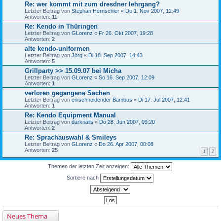
Re: wer kommt mit zum dresdner lehrgang?
Letzter Beitrag von
Stephan Hernschier
«
Do 1. Nov 2007, 12:49
Antworten:
11
Re: Kendo in Thüringen
Letzter Beitrag von
GLorenz
«
Fr 26. Okt 2007, 19:28
Antworten:
2
alte kendo-uniformen
Letzter Beitrag von
Jörg
«
Di 18. Sep 2007, 14:43
Antworten:
5
Grillparty >> 15.09.07 bei Micha
Letzter Beitrag von
GLorenz
«
So 16. Sep 2007, 12:09
Antworten:
1
verloren gegangene Sachen
Letzter Beitrag von
einschneidender Bambus
«
Di 17. Jul 2007, 12:41
Antworten:
1
Re: Kendo Equipment Manual
Letzter Beitrag von
darknails
«
Do 28. Jun 2007, 09:20
Antworten:
2
Re: Sprachauswahl & Smileys
Letzter Beitrag von
GLorenz
«
Do 26. Apr 2007, 00:08
Antworten:
25
1
2
Themen der letzten Zeit anzeigen:
Sortiere nach
Neues Thema