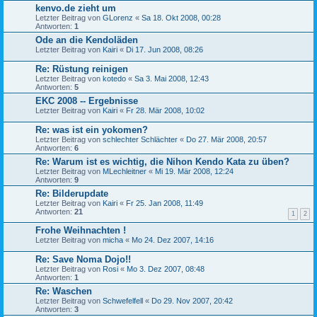
kenvo.de zieht um
Letzter Beitrag von
GLorenz
«
Sa 18. Okt 2008, 00:28
Antworten:
1
Ode an die Kendoläden
Letzter Beitrag von
Kairi
«
Di 17. Jun 2008, 08:26
Re: Rüstung reinigen
Letzter Beitrag von
kotedo
«
Sa 3. Mai 2008, 12:43
Antworten:
5
EKC 2008 -- Ergebnisse
Letzter Beitrag von
Kairi
«
Fr 28. Mär 2008, 10:02
Re: was ist ein yokomen?
Letzter Beitrag von
schlechter Schlächter
«
Do 27. Mär 2008, 20:57
Antworten:
6
Re: Warum ist es wichtig, die Nihon Kendo Kata zu üben?
Letzter Beitrag von
MLechleitner
«
Mi 19. Mär 2008, 12:24
Antworten:
9
Re: Bilderupdate
Letzter Beitrag von
Kairi
«
Fr 25. Jan 2008, 11:49
Antworten:
21
1
2
Frohe Weihnachten !
Letzter Beitrag von
micha
«
Mo 24. Dez 2007, 14:16
Re: Save Noma Dojo!!
Letzter Beitrag von
Rosi
«
Mo 3. Dez 2007, 08:48
Antworten:
1
Re: Waschen
Letzter Beitrag von
Schwefelfell
«
Do 29. Nov 2007, 20:42
Antworten:
3