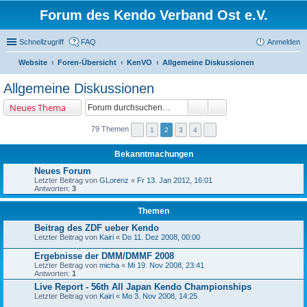
Forum des Kendo Verband Ost e.V.
Schnellzugriff
FAQ
Anmelden
Website
Foren-Übersicht
KenVO
Allgemeine Diskussionen
uc
Allgemeine Diskussionen
he
Neues Thema
79 Themen
1
2
3
4
Bekanntmachungen
Neues Forum
Letzter Beitrag von
GLorenz
«
Fr 13. Jan 2012, 16:01
Antworten:
3
Themen
Beitrag des ZDF ueber Kendo
Letzter Beitrag von
Kairi
«
Do 11. Dez 2008, 00:00
Ergebnisse der DMM/DMMF 2008
Letzter Beitrag von
micha
«
Mi 19. Nov 2008, 23:41
Antworten:
1
Live Report - 56th All Japan Kendo Championships
Letzter Beitrag von
Kairi
«
Mo 3. Nov 2008, 14:25