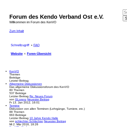
Forum des Kendo Verband Ost e.V.
Willkommen im Forum des KenVO
Zum Inhalt
Schnellzugriff
FAQ
Website
Foren-Übersicht
KenVO
Themen
Beiträge
Letzter Beitrag
Allgemeine Diskussionen
Das allgemeine Diskussionsforum des KenVO
80
Themen
537
Beiträge
Letzter Beitrag
Re: Neues Forum
von
GLorenz
Neuester Beitrag
Fr 13. Jan 2012, 16:01
Termine
Diskussion von allen Terminen (Lehrgänge, Turniere, etc.)
88
Themen
663
Beiträge
Letzter Beitrag
10 Jahre Kendo Halle
von
schlechter Schlächter
Neuester Beitrag
Mi 2. Mär 2016, 18:26