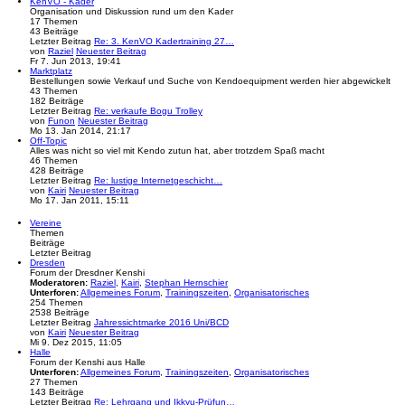
KenVO - Kader
Organisation und Diskussion rund um den Kader
17
Themen
43
Beiträge
Letzter Beitrag
Re: 3. KenVO Kadertraining 27…
von
Raziel
Neuester Beitrag
Fr 7. Jun 2013, 19:41
Marktplatz
Bestellungen sowie Verkauf und Suche von Kendoequipment werden hier abgewickelt
43
Themen
182
Beiträge
Letzter Beitrag
Re: verkaufe Bogu Trolley
von
Funon
Neuester Beitrag
Mo 13. Jan 2014, 21:17
Off-Topic
Alles was nicht so viel mit Kendo zutun hat, aber trotzdem Spaß macht
46
Themen
428
Beiträge
Letzter Beitrag
Re: lustige Internetgeschicht…
von
Kairi
Neuester Beitrag
Mo 17. Jan 2011, 15:11
Vereine
Themen
Beiträge
Letzter Beitrag
Dresden
Forum der Dresdner Kenshi
Moderatoren:
Raziel
,
Kairi
,
Stephan Hernschier
Unterforen:
Allgemeines Forum
,
Trainingszeiten
,
Organisatorisches
254
Themen
2538
Beiträge
Letzter Beitrag
Jahressichtmarke 2016 Uni/BCD
von
Kairi
Neuester Beitrag
Mi 9. Dez 2015, 11:05
Halle
Forum der Kenshi aus Halle
Unterforen:
Allgemeines Forum
,
Trainingszeiten
,
Organisatorisches
27
Themen
143
Beiträge
Letzter Beitrag
Re: Lehrgang und Ikkyu-Prüfun…