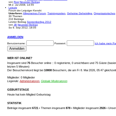
von
Rosi
Neuester Beitrag
Mi 2. Jul 2008, 14:55
Leipzig
Forum der Leipziger Kenshi
Unterforen:
Allgemeines Forum
,
Trainingszeiten
,
Geheime Geheimliga
,
Organisatorisches
30
Themen
210
Beiträge
Letzter Beitrag
Septemberliga 2012
von
JB
Neuester Beitrag
So 9. Sep 2012, 18:05
ANMELDEN
Benutzername:
Passwort:
Ich habe mein Pa
WER IST ONLINE?
Insgesamt sind
75
Besucher online :: 0 registrierte, 0 unsichtbare und 75 Gäste (basi
letzten 5 Minuten)
Der Besucherrekord liegt bei
10808
Besuchern, die am Fr 8. Mai 2026, 05:47 gleichzeit
Mitglieder: 0 Mitglieder
Legende:
Administratoren
,
Globale Moderatoren
GEBURTSTAGE
Heute hat kein Mitglied Geburtstag
STATISTIK
Beiträge insgesamt
6721
• Themen insgesamt
878
• Mitglieder insgesamt
2926
• Unser